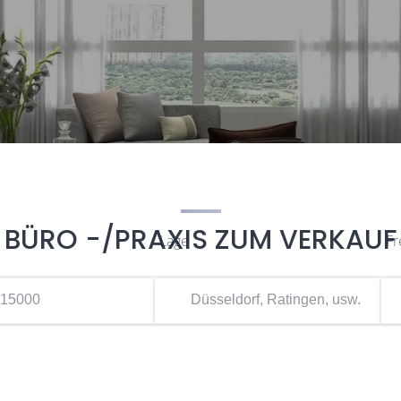
BÜRO -/PRAXIS ZUM VERKAUF
Lage
Fr