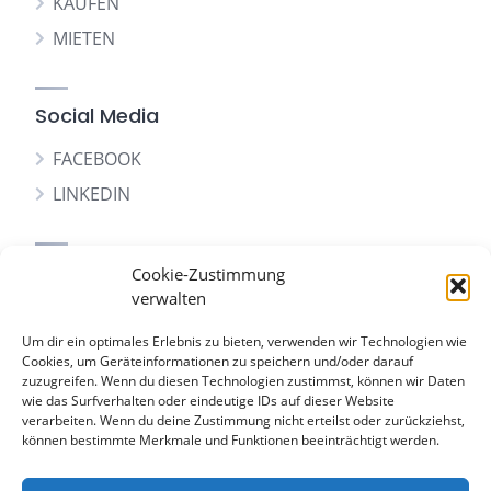
KAUFEN
MIETEN
Social Media
FACEBOOK
LINKEDIN
Sitemap
Cookie-Zustimmung
verwalten
WOHNEN AUF ZEIT
Um dir ein optimales Erlebnis zu bieten, verwenden wir Technologien wie
IMMOBILIEN – KAUFEN
Cookies, um Geräteinformationen zu speichern und/oder darauf
zuzugreifen. Wenn du diesen Technologien zustimmst, können wir Daten
IMMOBILIEN – MIETEN
wie das Surfverhalten oder eindeutige IDs auf dieser Website
WERTERMITTLUNG
verarbeiten. Wenn du deine Zustimmung nicht erteilst oder zurückziehst,
können bestimmte Merkmale und Funktionen beeinträchtigt werden.
ÜBER UNS
KONTAKT