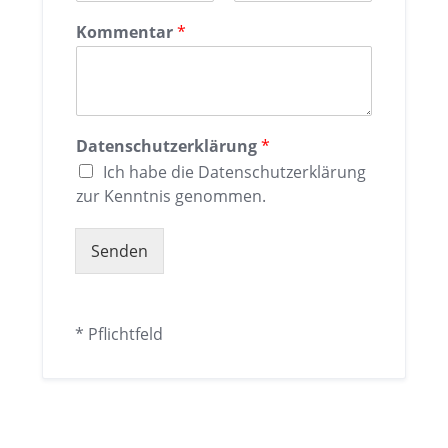
m
a
V
N
e
m
o
a
Kommentar
*
e
r
c
n
h
a
n
m
a
e
m
e
Datenschutzerklärung
*
Ich habe die Datenschutzerklärung
zur Kenntnis genommen.
Senden
Alternative:
* Pflichtfeld