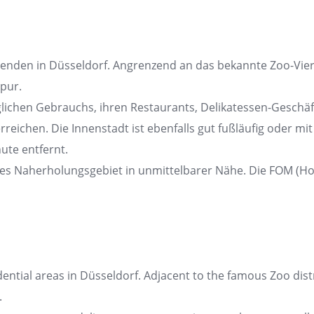
enden in Düsseldorf. Angrenzend an das bekannte Zoo-Viert
pur.
glichen Gebrauchs, ihren Restaurants, Delikatessen-Geschä
eichen. Die Innenstadt ist ebenfalls gut fußläufig oder mi
ute entfernt.
önes Naherholungsgebiet in unmittelbarer Nähe. Die FOM (
ential areas in Düsseldorf. Adjacent to the famous Zoo distric
.