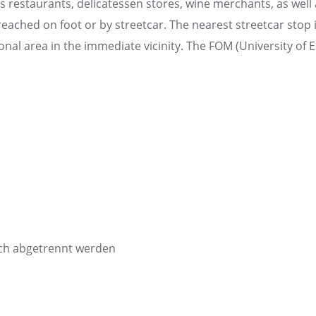
 its restaurants, delicatessen stores, wine merchants, as wel
y reached on foot or by streetcar. The nearest streetcar stop
tional area in the immediate vicinity. The FOM (University o
ch abgetrennt werden