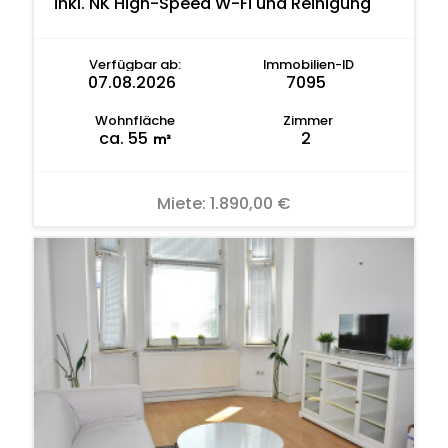
inkl. NK High-Speed W-Fi und Reinigung
Verfügbar ab:
Immobilien-ID
07.08.2026
7095
Wohnfläche
Zimmer
ca. 55
2
m²
Miete:
1.890,00 €