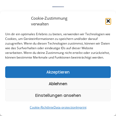
CONTACT US
Cookie-Zustimmung
verwalten
Um dir ein optimales Erlebnis zu bieten, verwenden wir Technologien wie
Cookies, um Geräteinformationen zu speichern und/oder darauf
zuzugreifen. Wenn du diesen Technologien zustimmst, können wir Daten
Name
*
wie das Surfverhalten oder eindeutige IDs auf dieser Website
verarbeiten. Wenn du deine Zustimmung nicht erteilst oder zurückziehst,
können bestimmte Merkmale und Funktionen beeinträchtigt werden.
F
L
i
a
City
r
s
Akzeptieren
s
t
t
F
L
Ablehnen
i
a
Contact details
*
r
s
Einstellungen ansehen
s
t
t
F
L
Cookie-Richtlinie
Data protection
Imprint
i
a
Commentary
*
r
s