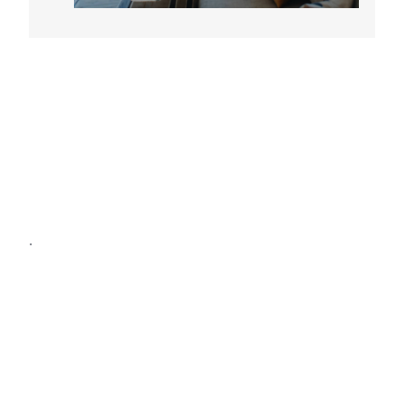
Profi Wohnen
Your experts for real estate (renting,
buying, temporary living, investment)
and financing in Düsseldorf.
.
Kontaktiere uns. Wir finden den passenden Mieter
für Ihre möblierte Immobilie!
Nenad Jeremic